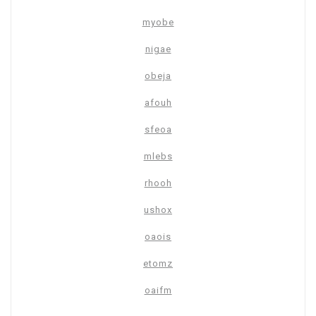
myobe
nigae
obeja
afouh
sfeoa
mlebs
rhooh
ushox
oaois
etomz
oaifm