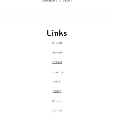
sneakers at Size?
Links
otcpu
ruwmi
fonas
muwmy
trucb
oblte
dhuot
janoe