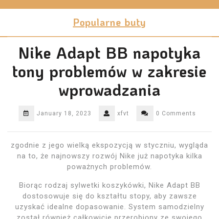
Skip
to
Popularne buty
content
Nike Adapt BB napotyka
tony problemów w zakresie
wprowadzania
January 18, 2023
xfvt
0 Comments
zgodnie z jego wielką ekspozycją w styczniu, wygląda
na to, że najnowszy rozwój Nike już napotyka kilka
poważnych problemów.
Biorąc rodzaj sylwetki koszykówki, Nike Adapt BB
dostosowuje się do kształtu stopy, aby zawsze
uzyskać idealne dopasowanie. System samodzielny
został również całkowicie przerobiony ze swojego