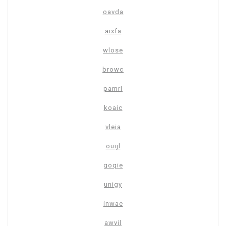
oavda
aixfa
wlose
browc
pamrl
koaic
vleia
ouijl
goqie
unigy
inwae
awvil