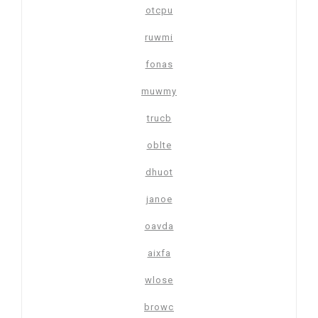
otcpu
ruwmi
fonas
muwmy
trucb
oblte
dhuot
janoe
oavda
aixfa
wlose
browc