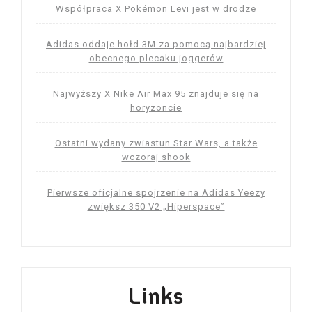
Współpraca X Pokémon Levi jest w drodze
Adidas oddaje hołd 3M za pomocą najbardziej
obecnego plecaku joggerów
Najwyższy X Nike Air Max 95 znajduje się na
horyzoncie
Ostatni wydany zwiastun Star Wars, a także
wczoraj shook
Pierwsze oficjalne spojrzenie na Adidas Yeezy
zwiększ 350 V2 „Hiperspace”
Links