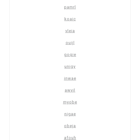
pamrl
koaic
vleia
ouijl
goqie
unigy
inwae
awvil
myobe
nigae
obeja
afouh