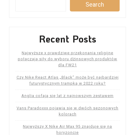
Search
Recent Posts
Najwyższe x prawdziwe przekonania religijne
połączają siły do ​​wyboru dżinsowych produktów
dla FW21
Czy Nike React Atlas „Black” może być najbardziej
futurystycznym trampką w 2022 roku?
Anglia cofają się lat z najnowszym zestawem
Vans Paradoxxx pojawia się w dwóch sezonowych
kolorach
Najwyższy X Nike Air Max 95 znajduje się na
horyzoncie