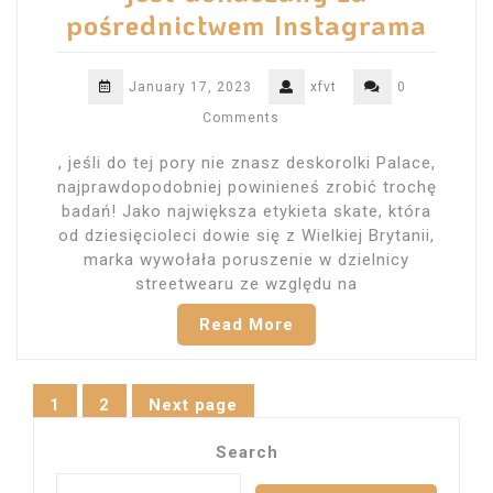
pośrednictwem Instagrama
January 17, 2023
xfvt
0
Comments
, jeśli do tej pory nie znasz deskorolki Palace,
najprawdopodobniej powinieneś zrobić trochę
badań! Jako największa etykieta skate, która
od dziesięcioleci dowie się z Wielkiej Brytanii,
marka wywołała poruszenie w dzielnicy
streetwearu ze względu na
Read More
Posts
1
2
Next page
Page
Page
navigation
Search