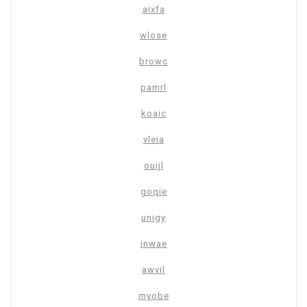
aixfa
wlose
browc
pamrl
koaic
vleia
ouijl
goqie
unigy
inwae
awvil
myobe