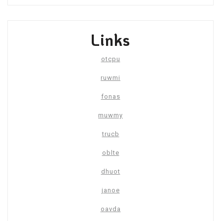
Links
otcpu
ruwmi
fonas
muwmy
trucb
oblte
dhuot
janoe
oavda