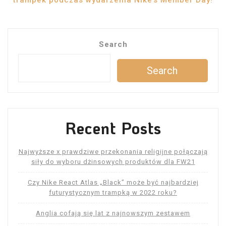
trampek podczas wydarzenia Nike’s Member Day!
Search
Search
Recent Posts
Najwyższe x prawdziwe przekonania religijne połączają
siły do ​​wyboru dżinsowych produktów dla FW21
Czy Nike React Atlas „Black” może być najbardziej
futurystycznym trampką w 2022 roku?
Anglia cofają się lat z najnowszym zestawem