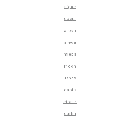
nigae
obeja
afouh
sfeoa
mlebs
rhooh
ushox
oaois
etomz
oaifm