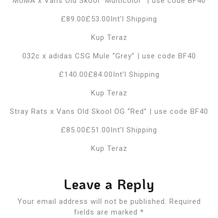
MoMA x Vans Old Skool “Multicolor” | use code BF40
£89.00£53.00Int’l Shipping
Kup Teraz
032c x adidas CSG Mule “Grey” | use code BF40
£140.00£84.00Int’l Shipping
Kup Teraz
Stray Rats x Vans Old Skool OG “Red” | use code BF40
£85.00£51.00Int’l Shipping
Kup Teraz
Leave a Reply
Your email address will not be published.
Required
fields are marked
*