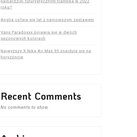
najbardziej futurystycznym trampką w 2022
roku?
Anglia cofają się lat z najnowszym zestawem
Vans Paradoxxx pojawia się w dwóch
sezonowych kolorach
Najwyższy X Nike Air Max 95 znajduje się na
horyzoncie
Recent Comments
No comments to show.