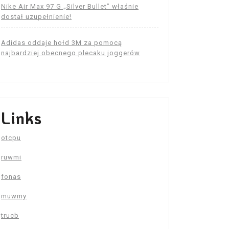
Nike Air Max 97 G „Silver Bullet” właśnie
dostał uzupełnienie!
Adidas oddaje hołd 3M za pomocą
najbardziej obecnego plecaku joggerów
Links
otcpu
ruwmi
fonas
muwmy
trucb