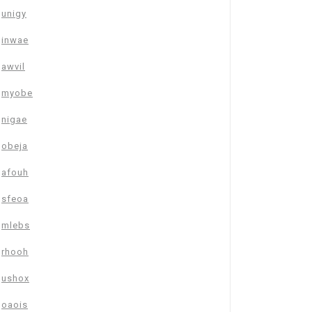
unigy
inwae
awvil
myobe
nigae
obeja
afouh
sfeoa
mlebs
rhooh
ushox
oaois