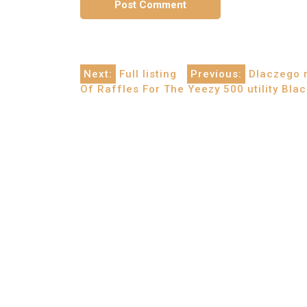
Post
Next:
Full listing
Previous:
Dlaczego r
Of Raffles For The Yeezy 500 utility Blac
navigation