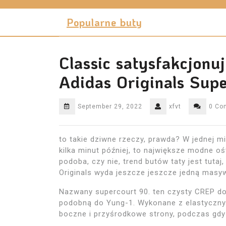
Skip
to
Popularne buty
content
Classic satysfakcjonu
Adidas Originals Sup
September 29, 2022
xfvt
0 Co
to takie dziwne rzeczy, prawda? W jednej mi
kilka minut później, to największe modne oś
podoba, czy nie, trend butów taty jest tutaj
Originals wyda jeszcze jeszcze jedną masy
Nazwany supercourt 90. ten czysty CREP d
podobną do Yung-1. Wykonane z elastyczny
boczne i przyśrodkowe strony, podczas gdy 