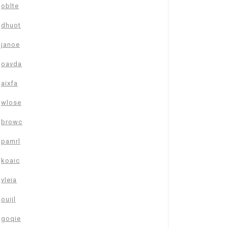
oblte
dhuot
janoe
oavda
aixfa
wlose
browc
pamrl
koaic
vleia
ouijl
goqie