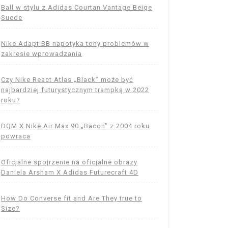
Ball w stylu z Adidas Courtan Vantage Beige
Suede
Nike Adapt BB napotyka tony problemów w
zakresie wprowadzania
Czy Nike React Atlas „Black” może być
najbardziej futurystycznym trampką w 2022
roku?
DQM X Nike Air Max 90 „Bacon” z 2004 roku
powraca
Oficjalne spojrzenie na oficjalne obrazy
Daniela Arsham X Adidas Futurecraft 4D
How Do Converse fit and Are They true to
Size?