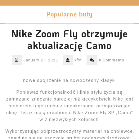
Skip
to
Popularne buty
content
Nike Zoom Fly otrzymuje
aktualizację Camo
January 21, 2023
xfvt
0 Comments
nowe spojrzenie na nowoczesny klasyk.
Ponieważ funkcjonalność i linie stylu życia są
zamazane znacznie bardziej niż kiedykolwiek, Nike jest
pionierem tego ruchu z sneakersami, przygotowując
ulicę. Teraz mają uruchomić Nike Zoom Fly SP „Camo”
w 2 niezwykłych kolorach.
Wykorzystując półprzezroczysty materiał na cholewce,
znajduje się na szczycie grubej podeszwy środkowej