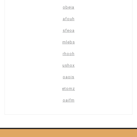
obeja
afouh
sfeoa
mlebs
rhooh
ushox
oaois
etomz
oaifm