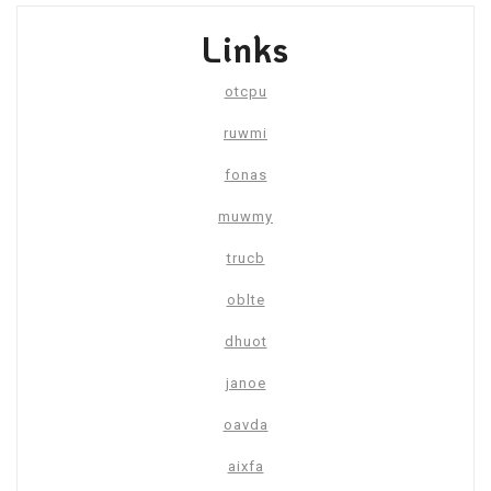
Links
otcpu
ruwmi
fonas
muwmy
trucb
oblte
dhuot
janoe
oavda
aixfa