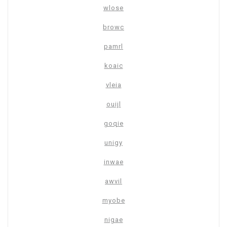
wlose
browc
pamrl
koaic
vleia
ouijl
goqie
unigy
inwae
awvil
myobe
nigae