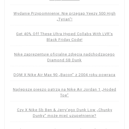
Wydanie Przypomnienie: Nie przegap Yeezy 500 High
„Tyrian”!
Get 40% Off These Ultra Hyped Collabs With LVR’s
Black Friday Code!
Nike zaprezentuje oficjalne zdjęcia nadchodzącego
Diamond SB Dunk
DQM X Nike Air Max 90 „Bacon” z 2004 roku powraca
Najlepsze pieszo patrzą na Nike Air Jordan 1 „Hoded
Toe”
Czy X Nike Sb Ben & Jerry’ego Dunk Low „Chunky
Dunky” może mieć uzupełnienie?