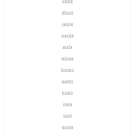
oblte
dhuot
janoe
oavda
aixfa
wlose
browc
pamrl
koaic
vleia
ouijl
goqie