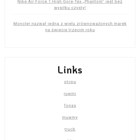
Nike Air Force 1 High Gore-Tex „Phantom” jest bez
wysiłku czysty!
Moncler nazwał jedną z wielu zrównoważonych marek
na świecie trzecim roku
Links
otcpu
ruwmi
fonas
muwmy
trucb