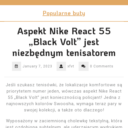
Skip
to
Popularne buty
content
Aspekt Nike React 55
„Black Volt” jest
niezbędnym tenisatorem
January 7, 2023
xfvt
0 Comments
Jeśli szukasz tenisówki, że lokalizacje komfortowe są
priorytetem numer jeden, wówczas aspekt Nike React
55 „Black Volt” jest koniecznością policjant! Jedna z
najnowszych kolorów Swoosha, wymaga teraz pary w
swojej kolekcji, a także oto dlaczego!
Wyposażony w zaciemnioną cholewkę tekstylną, która
jest ozdobiona subtelnym, ale uderzającym wydrukiem