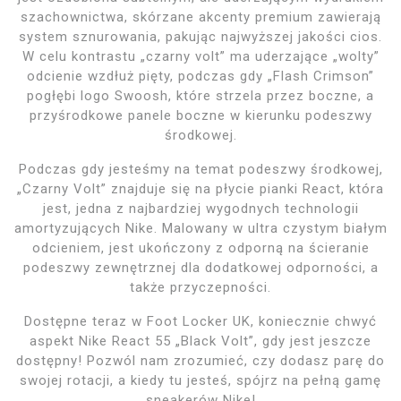
szachownictwa, skórzane akcenty premium zawierają
system sznurowania, pakując najwyższej jakości cios.
W celu kontrastu „czarny volt” ma uderzające „wolty”
odcienie wzdłuż pięty, podczas gdy „Flash Crimson”
pogłębi logo Swoosh, które strzela przez boczne, a
przyśrodkowe panele boczne w kierunku podeszwy
środkowej.
Podczas gdy jesteśmy na temat podeszwy środkowej,
„Czarny Volt” znajduje się na płycie pianki React, która
jest, jedna z najbardziej wygodnych technologii
amortyzujących Nike. Malowany w ultra czystym białym
odcieniem, jest ukończony z odporną na ścieranie
podeszwy zewnętrznej dla dodatkowej odporności, a
także przyczepności.
Dostępne teraz w Foot Locker UK, koniecznie chwyć
aspekt Nike React 55 „Black Volt”, gdy jest jeszcze
dostępny! Pozwól nam zrozumieć, czy dodasz parę do
swojej rotacji, a kiedy tu jesteś, spójrz na pełną gamę
sneakerów Nike!