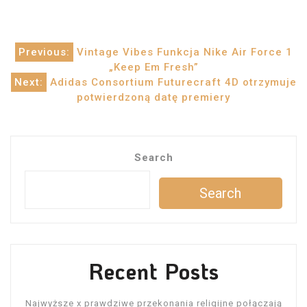
Post
Previous:
Vintage Vibes Funkcja Nike Air Force 1
„Keep Em Fresh”
navigation
Next:
Adidas Consortium Futurecraft 4D otrzymuje
potwierdzoną datę premiery
Search
Search
Recent Posts
Najwyższe x prawdziwe przekonania religijne połączają