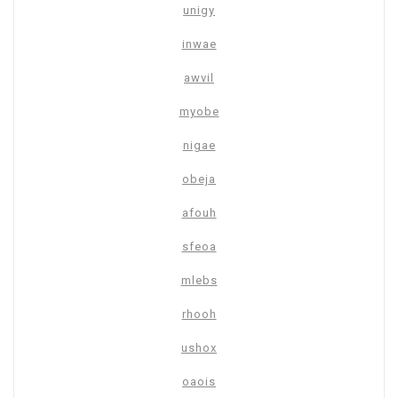
unigy
inwae
awvil
myobe
nigae
obeja
afouh
sfeoa
mlebs
rhooh
ushox
oaois