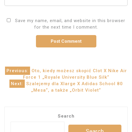
Save my name, email, and website in this browser
for the next time I comment.
Post
Previous:
Oto, kiedy możesz skopić Clot X Nike Air
Force 1 „Royale University Blue Silk”
navigation
Next:
Szalejemy dla Xlarge X Adidas School 80
„Mesa”, a także „Orbit Violet”
Search
Search