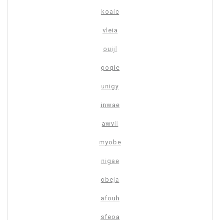
koaic
vleia
ouijl
goqie
unigy
inwae
awvil
myobe
nigae
obeja
afouh
sfeoa