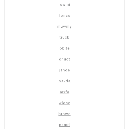
ruwmi
fonas
muwmy
trucb
oblte
dhuot
janoe
oavda
aixfa
wlose
browc
pamrl