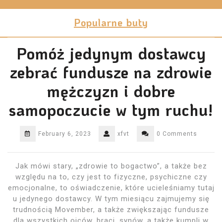
Skip
to
Popularne buty
content
Pomóż jedynym dostawcy
zebrać fundusze na zdrowie
mężczyzn i dobre
samopoczucie w tym ruchu!
February 6, 2023
xfvt
0 Comments
Jak mówi stary, „zdrowie to bogactwo”, a także bez
względu na to, czy jest to fizyczne, psychiczne czy
emocjonalne, to oświadczenie, które ucieleśniamy tutaj
u jedynego dostawcy. W tym miesiącu zajmujemy się
trudnością Movember, a także zwiększając fundusze
dla wszystkich ojców, braci, synów, a także kumpli w