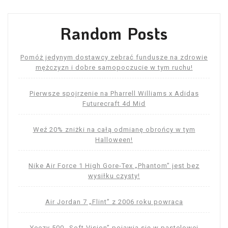
Random Posts
Pomóż jedynym dostawcy zebrać fundusze na zdrowie
mężczyzn i dobre samopoczucie w tym ruchu!
Pierwsze spojrzenie na Pharrell Williams x Adidas
Futurecraft 4d Mid
Weź 20% zniżki na całą odmianę obrońcy w tym
Halloween!
Nike Air Force 1 High Gore-Tex „Phantom” jest bez
wysiłku czysty!
Air Jordan 7 „Flint” z 2006 roku powraca
Yeezy 500 „Soft Vision” pojawia się w pastelowej