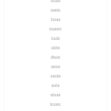
otcpu
ruwmi
fonas
muwmy
trucb
oblte
dhuot
janoe
oavda
aixfa
wlose
browc