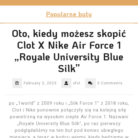
Skip
to
Popularne buty
content
Oto, kiedy możesz skopić
Clot X Nike Air Force 1
„Royale University Blue
Silk”
February 3, 2023
xfvt
0 Comments
po „1world” z 2009 roku i „Silk Force 1” z 2018 roku,
Clot i Nike ponownie połączyły się na kolejną siłę
powietrzną na wysokim cieple Air Force 1. Nazwani
„Royale University Blue Silk”, po raz pierwszy
podglądaliśmy na ten but pod koniec ubiegłego
miesiąca, a teraz w końcu wiemy, kiedy będziemy w