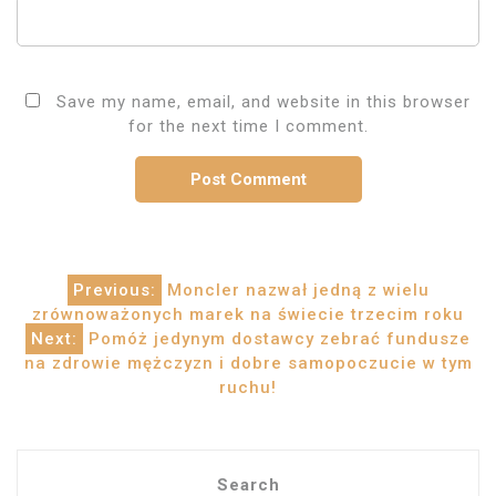
Save my name, email, and website in this browser
for the next time I comment.
Post
Previous:
Moncler nazwał jedną z wielu
zrównoważonych marek na świecie trzecim roku
navigation
Next:
Pomóż jedynym dostawcy zebrać fundusze
na zdrowie mężczyzn i dobre samopoczucie w tym
ruchu!
Search