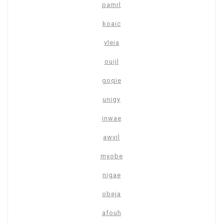
pamrl
koaic
vleia
ouijl
goqie
unigy
inwae
awvil
myobe
nigae
obeja
afouh