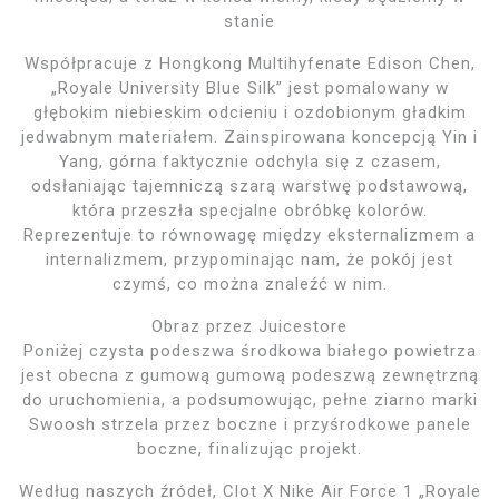
stanie
Współpracuje z Hongkong Multihyfenate Edison Chen,
„Royale University Blue Silk” jest pomalowany w
głębokim niebieskim odcieniu i ozdobionym gładkim
jedwabnym materiałem. Zainspirowana koncepcją Yin i
Yang, górna faktycznie odchyla się z czasem,
odsłaniając tajemniczą szarą warstwę podstawową,
która przeszła specjalne obróbkę kolorów.
Reprezentuje to równowagę między eksternalizmem a
internalizmem, przypominając nam, że pokój jest
czymś, co można znaleźć w nim.
Obraz przez Juicestore
Poniżej czysta podeszwa środkowa białego powietrza
jest obecna z gumową gumową podeszwą zewnętrzną
do uruchomienia, a podsumowując, pełne ziarno marki
Swoosh strzela przez boczne i przyśrodkowe panele
boczne, finalizując projekt.
Według naszych źródeł, Clot X Nike Air Force 1 „Royale