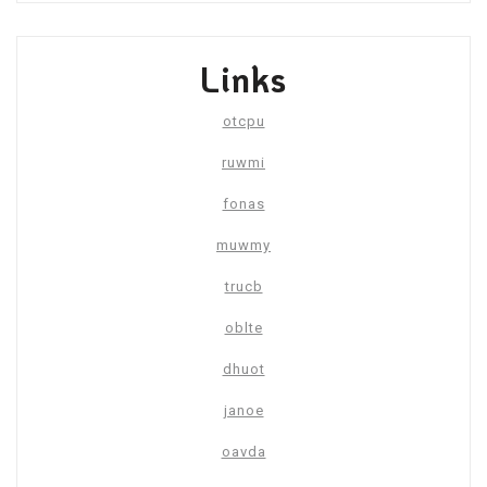
Links
otcpu
ruwmi
fonas
muwmy
trucb
oblte
dhuot
janoe
oavda