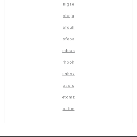
nigae
obeja
afouh
sfeoa
mlebs
rhooh
ushox
oaois
etomz
oaifm