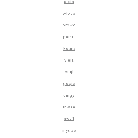
aixfa
wlose
browc
pamrl
koaic
vleia
ouijl
goqie
unigy
inwae
awvil
myobe