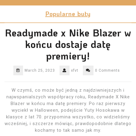
Skip
to
Popularne buty
content
Readymade x Nike Blazer w
końcu dostaje datę
premiery!
March 25, 2023
xfvt
0 Comments
W czymś, co może być jedną z najdziwniejszych i
najwspanialszych współpracy roku, Readymade X Nike
Blazer w końcu ma datę premiery. Po raz pierwszy
wyciekł w Halloween, podejście Yuty Hosokawa w
klasyce z lat 70. przypomina wszystko, co widzieliśmy
wcześniej, i szczerze mówiąc, prawdopodobnie dlatego
kochamy to tak samo jak my.